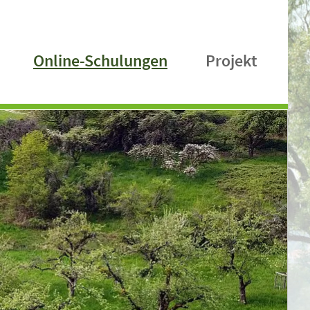
Online-Schulungen
Projekt
n zum Download
Aktuelle Schulungen
Projektbeschreibun
n
Schulungsunterlagen
Kontakt
Newsletter