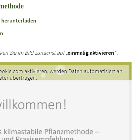
zmethode
 herunterladen
en
ken Sie im Bild zunächst auf „
einmalig aktivieren
“ .
okie.com aktivieren, werden Daten automatisiert an
eter übertragen.