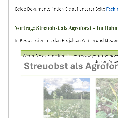
Beide Dokumente finden Sie auf unserer Seite
Fachi
Vortrag: Streuobst als Agroforst - Im Rah
In Kooperation mit den Projekten WiBiLa und Modema
Wenn Sie externe Inhalte von www.youtube-noco
diesen Anbi