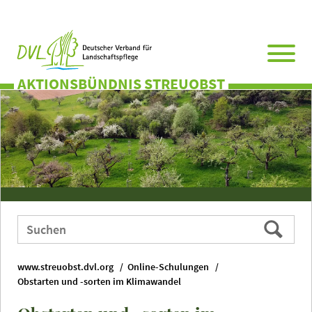
Direkt
Zum
Zum
Zur
zum
Hauptmenü
Seitenende
Website-
Seiteninhalt
Suche
AKTIONSBÜNDNIS STREUOBST
Webauftritt
Suchen
durchsuchen
nach:
www.streuobst.dvl.org
Online-Schulungen
Obstarten und -sorten im Klimawandel